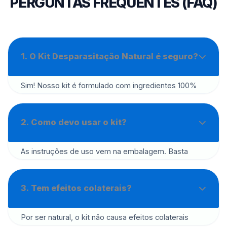
PERGUNTAS FREQUENTES (FAQ)
1. O Kit Desparasitação Natural é seguro?
Sim! Nosso kit é formulado com ingredientes 100%
naturais, sem químicos agressivos, sendo seguro
para adults e crianças (consulte a dosagem
recomendada).
2. Como devo usar o kit?
As instruções de uso vem na embalagem. Basta
seguir as recomendações para melhores resultados.
3. Tem efeitos colaterais?
Por ser natural, o kit não causa efeitos colaterais