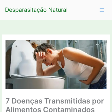
Ir
Desparasitação Natural
para
o
conteúdo
7 Doenças Transmitidas por
Alimentos Contaminados