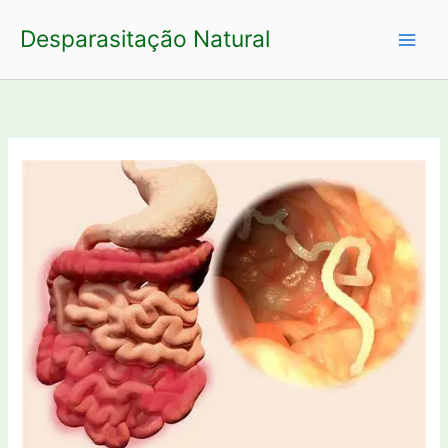
Ir
Desparasitação Natural
para
o
conteúdo