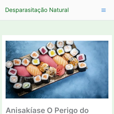
Ir
Desparasitação Natural
para
o
conteúdo
Anisakíase O Perigo do