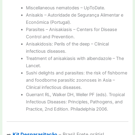
Miscellaneous nematodes – UpToDate.
Anisakis – Autoridade de Segurança Alimentar e
Económica (Portugal).
Parasites – Anisakiasis – Centers for Disease
Control and Prevention.
Anisakidosis: Perils of the deep – Clinical
infectious diseases.
Treatment of anisakiasis with albendazole – The
Lancet.
Sushi delights and parasites: the risk of fishborne
and foodborne parasitic zoonoses in Asia –
Clinical infectious diseases.
Guerrant RL, Walker DH, Weller PF (eds). Tropical
Infectious Diseases: Principles, Pathogens, and
Practice, 2nd Edition. Philadelphia 2006.
➡️
Kit Desparasitação
– Brasil Frete grátis!