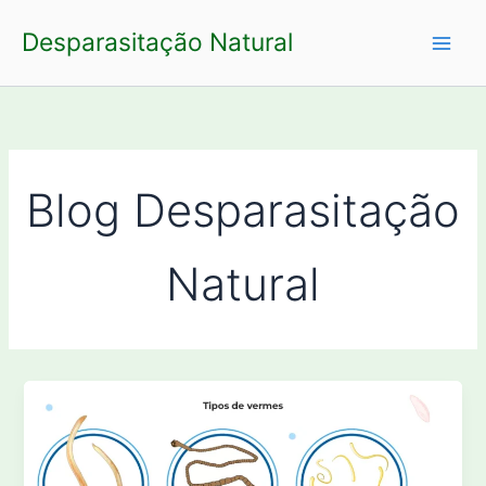
Ir
Desparasitação Natural
para
o
conteúdo
Blog Desparasitação
Natural