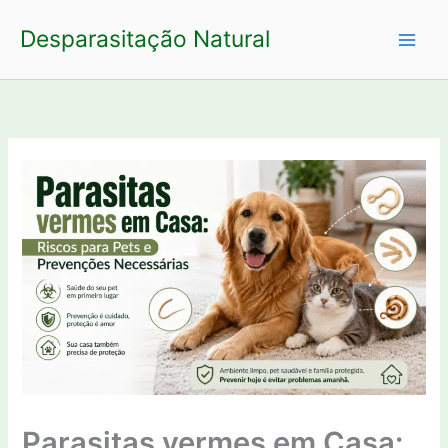
Ir
Desparasitação Natural
para
o
conteúdo
Parasitas vermes em Casa: