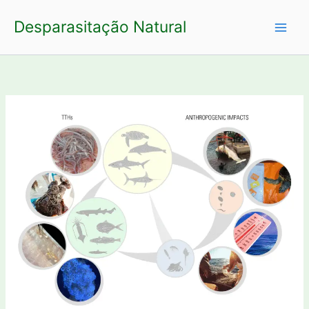
Ir
Desparasitação Natural
para
o
conteúdo