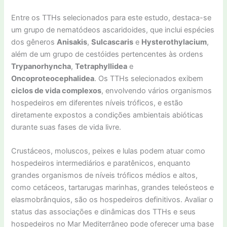
Entre os TTHs selecionados para este estudo, destaca-se
um grupo de nematódeos ascaridoides, que inclui espécies
dos gêneros
Anisakis
,
Sulcascaris
e
Hysterothylacium
,
além de um grupo de cestóides pertencentes às ordens
Trypanorhyncha
,
Tetraphyllidea
e
Oncoproteocephalidea
. Os TTHs selecionados exibem
ciclos de vida complexos
, envolvendo vários organismos
hospedeiros em diferentes níveis tróficos, e estão
diretamente expostos a condições ambientais abióticas
durante suas fases de vida livre.
Crustáceos, moluscos, peixes e lulas podem atuar como
hospedeiros intermediários e paratênicos, enquanto
grandes organismos de níveis tróficos médios e altos,
como cetáceos, tartarugas marinhas, grandes teleósteos e
elasmobrânquios, são os hospedeiros definitivos. Avaliar o
status das associações e dinâmicas dos TTHs e seus
hospedeiros no Mar Mediterrâneo pode oferecer uma base