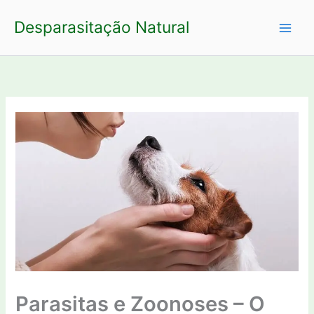
Ir
Desparasitação Natural
para
o
conteúdo
Parasitas e Zoonoses – O