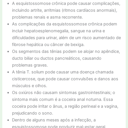
A esquistossomose crônica pode causar complicações,
incluindo artrite, arritmias (ritmos cardíacos anormais),
problemas renais e asma recorrente.
As complicações da esquistossomose crônica podem
incluir hepatoesplenomegalia, sangue na urina e
dificuldades para urinar, além de um risco aumentado de
fibrose hepática ou câncer de bexiga.
Os segmentos das tênias podem se alojar no apêndice,
ducto biliar ou ductos pancreáticos, causando
problemas graves.
A tênia T. solium pode causar uma doença chamada
cisticercose, que pode causar convulsões e danos aos
músculos e olhos.
Os oxiúros não causam sintomas gastrointestinais; o
sintoma mais comum é a coceira anal noturna. Essa
coceira pode irritar o ânus, a região perineal e a vagina,
prejudicando o sono.
Dentro de alguns meses após a infecção, a
esquistossomose pode produzir mal-estar geral,