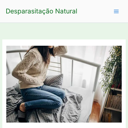
Ir
Desparasitação Natural
para
o
conteúdo