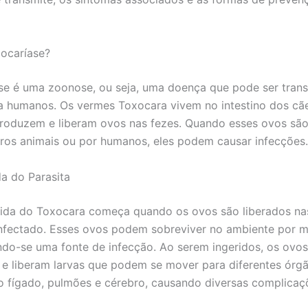
ocaríase?
se é uma zoonose, ou seja, uma doença que pode ser trans
a humanos. Os vermes Toxocara vivem no intestino dos cãe
roduzem e liberam ovos nas fezes. Quando esses ovos são 
tros animais ou por humanos, eles podem causar infecções.
da do Parasita
vida do Toxocara começa quando os ovos são liberados na
nfectado. Esses ovos podem sobreviver no ambiente por m
ndo-se uma fonte de infecção. Ao serem ingeridos, os ovo
o e liberam larvas que podem se mover para diferentes órg
 fígado, pulmões e cérebro, causando diversas complicaç