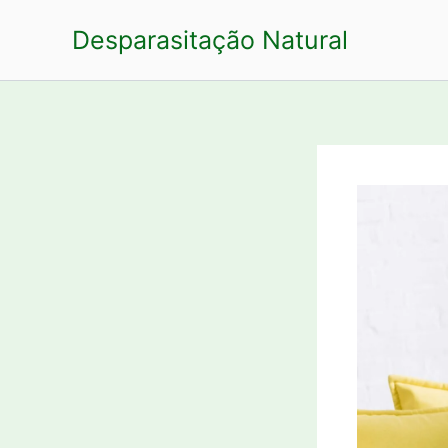
Ir
Desparasitação Natural
para
o
conteúdo