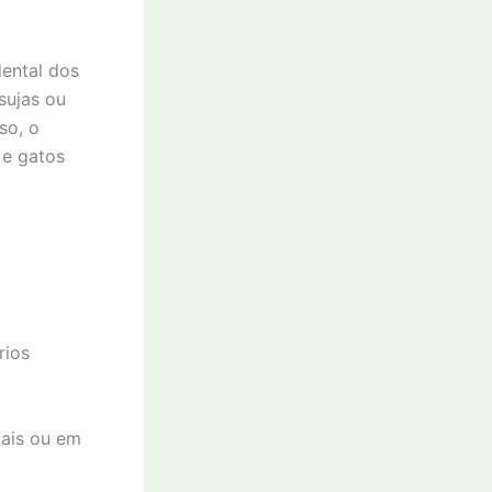
dental dos
sujas ou
so, o
 e gatos
rios
mais ou em