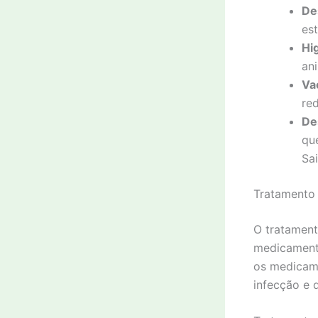
De
es
Hi
an
Va
red
De
qu
Sa
Tratamento
O tratament
medicamento
os medicam
infecção e 