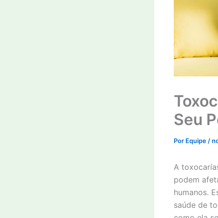
Toxoc
Seu P
Por
Equipe
/
n
A toxocaría
podem afeta
humanos. Es
saúde de to
como ela se