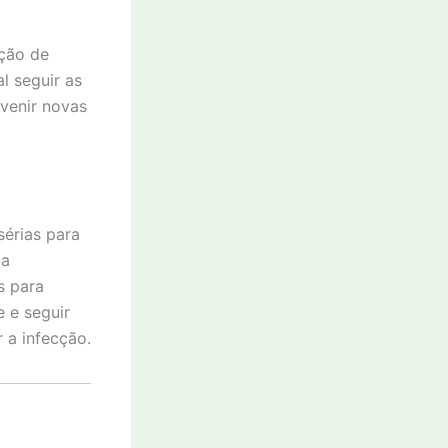
ação de
l seguir as
evenir novas
sérias para
 a
s para
e e seguir
 a infecção.