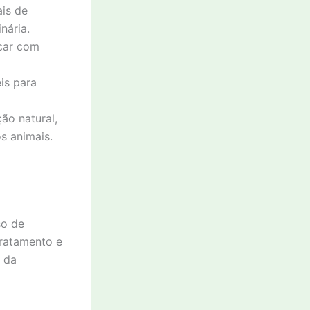
ais de
nária.
ncar com
is para
ão natural,
s animais.
so de
tratamento e
 da