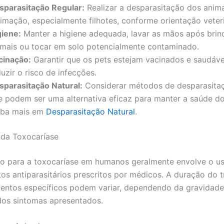
sparasitação Regular:
Realizar a desparasitação dos anim
timação, especialmente filhotes, conforme orientação veteri
giene:
Manter a higiene adequada, lavar as mãos após bri
imais ou tocar em solo potencialmente contaminado.
cinação:
Garantir que os pets estejam vacinados e saudáve
uzir o risco de infecções.
sparasitação Natural:
Considerar métodos de desparasitaç
e podem ser uma alternativa eficaz para manter a saúde do
iba mais em
Desparasitação Natural
.
 da Toxocaríase
o para a toxocaríase em humanos geralmente envolve o u
s antiparasitários prescritos por médicos. A duração do 
entos específicos podem variar, dependendo da gravidade
dos sintomas apresentados.