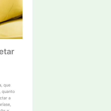
etar
a, que
, quanto
ctar a
ríase,
ção e