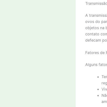
Transmissão
A transmiss
ovos do par
objetos na 
contato com
defecam pod
Fatores de 
Alguns fato
Te
reg
Vi
Nã
amb