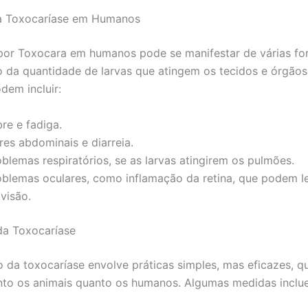
a Toxocaríase em Humanos
por Toxocara em humanos pode se manifestar de várias fo
da quantidade de larvas que atingem os tecidos e órgãos
dem incluir:
re e fadiga.
res abdominais e diarreia.
blemas respiratórios, se as larvas atingirem os pulmões.
oblemas oculares, como inflamação da retina, que podem l
visão.
da Toxocaríase
 da toxocaríase envolve práticas simples, mas eficazes, 
nto os animais quanto os humanos. Algumas medidas inclu