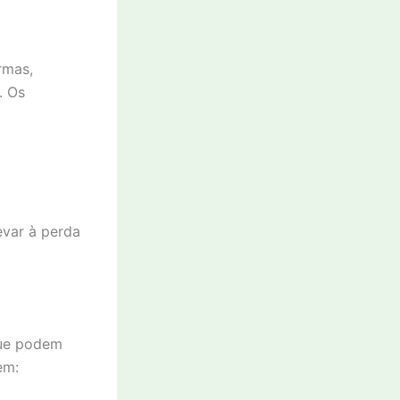
rmas,
. Os
evar à perda
que podem
em: