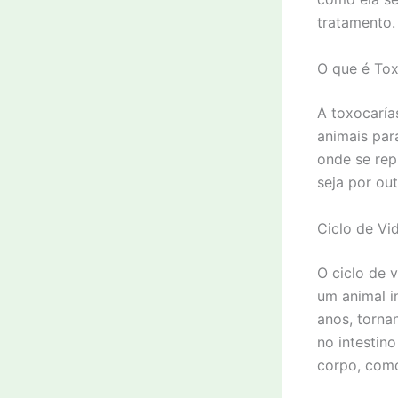
tratamento.
O que é Tox
A toxocaría
animais par
onde se rep
seja por ou
Ciclo de Vi
O ciclo de 
um animal i
anos, torna
no intestin
corpo, como