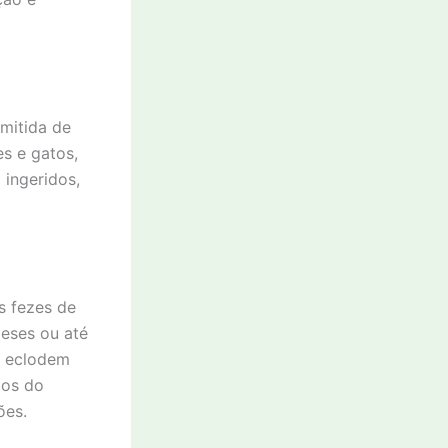
mitida de
s e gatos,
ingeridos,
s fezes de
eses ou até
s eclodem
ãos do
ões.