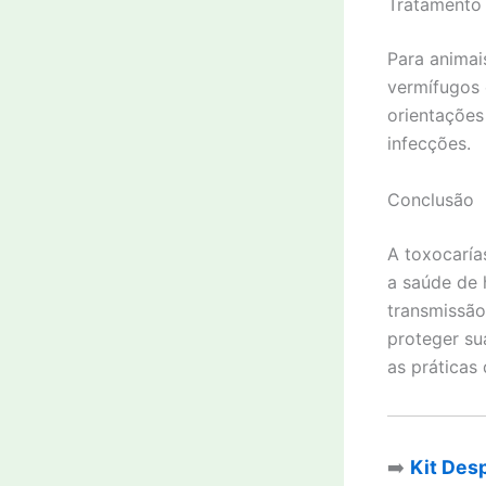
Tratamento
Para animai
vermífugos 
orientações
infecções.
Conclusão
A toxocaría
a saúde de 
transmissão
proteger su
as práticas
➡️
Kit Des