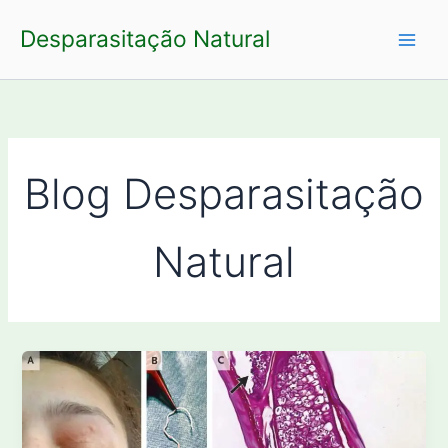
Ir
Desparasitação Natural
para
o
conteúdo
Blog Desparasitação
Natural